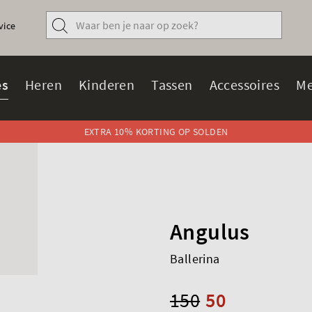
vice
s
Heren
Kinderen
Tassen
Accessoires
Me
EXTRA 10% KORTING OP SOLDEN
Angulus
Ballerina
150
50