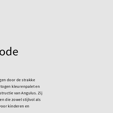
ode
igen door de strakke
getogen kleurenpalet en
ructie van Angulus. Zij
 die zowel stijlvol als
 voor kinderen en