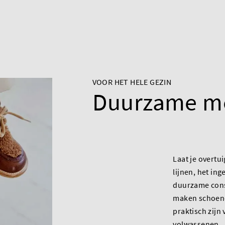
VOOR HET HELE GEZIN
Duurzame m
Laat je overtu
lijnen, het in
duurzame const
maken schoenen
praktisch zijn
volwassenen.