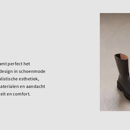
amt perfect het
 design in schoenmode
listische esthetiek,
terialen en aandacht
teit en comfort.