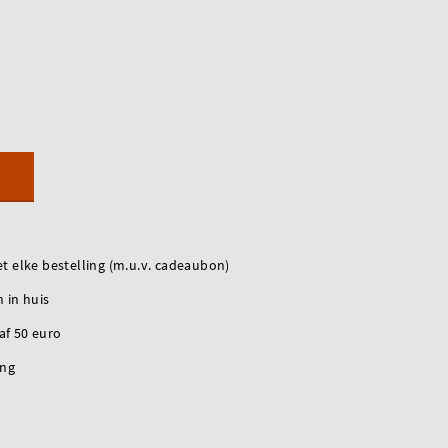
t elke bestelling (m.u.v. cadeaubon)
 in huis
naf 50 euro
ing