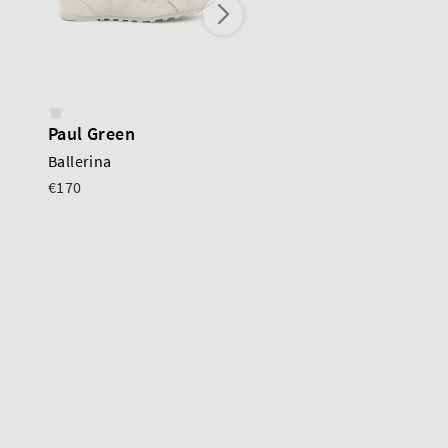
Paul Green
Odare
Ballerina
Selena
€170
€300