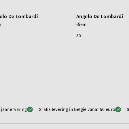
elo De Lombardi
Angelo De Lombardi
m
Riem
80
 jaar ervaring
Gratis levering in België vanaf 50 euro
S