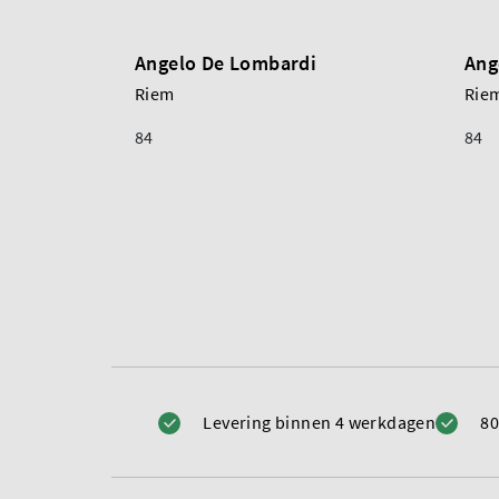
Angelo De Lombardi
Ang
Riem
Rie
84
84
Levering binnen 4 werkdagen
80