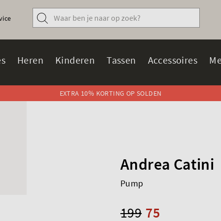
vice
s
Heren
Kinderen
Tassen
Accessoires
Me
EXTRA 10% KORTING OP SOLDEN
Andrea Catini
Pump
199
75