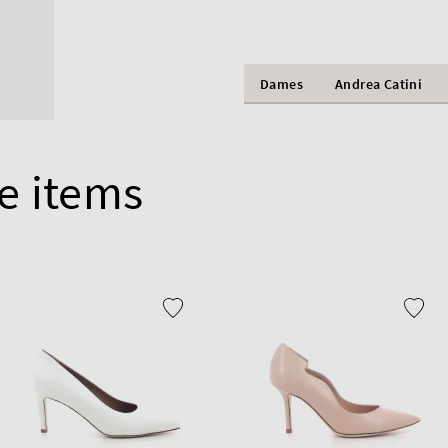
Dames
Andrea Catini
e items