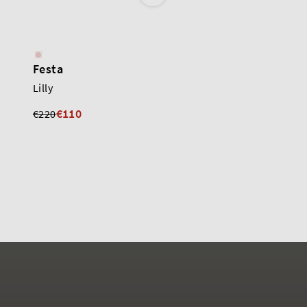
Festa
Alba Teci
Lilly
Pump
€230
€110
€220