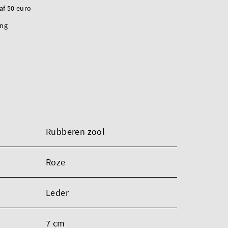
naf 50 euro
ing
Rubberen zool
Roze
Leder
7 cm