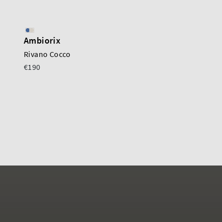
Ambiorix
Ambiorix
Rivano Cocco
Rivano Sky Blue
€190
€190