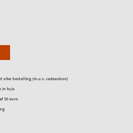
t elke bestelling (m.u.v. cadeaubon)
 in huis
naf 50 euro
ing