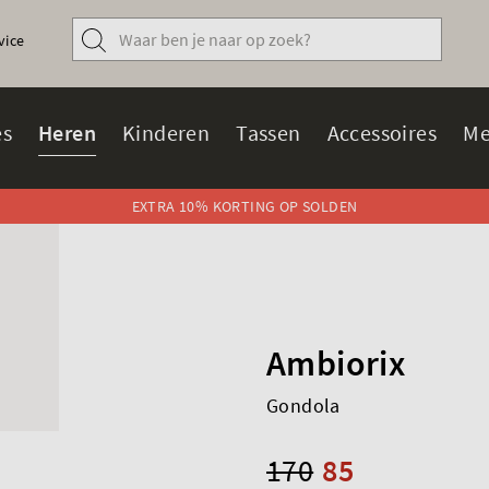
vice
s
Heren
Kinderen
Tassen
Accessoires
Me
EXTRA 10% KORTING OP SOLDEN
Ambiorix
Gondola
170
85