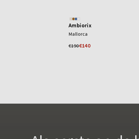
Ambiorix
Mallorca
€140
€190