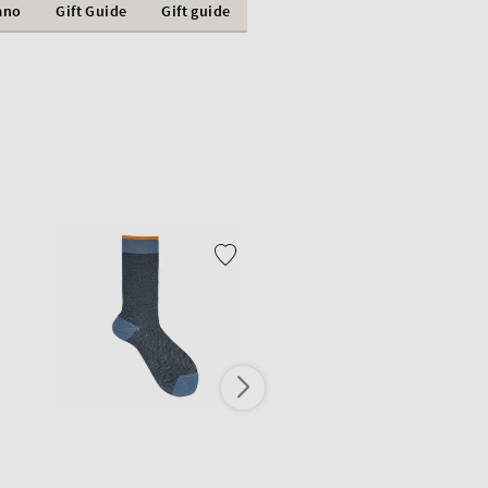
ano
Gift Guide
Gift guide