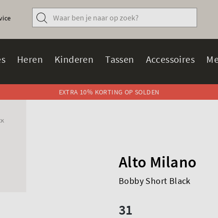
vice
s
Heren
Kinderen
Tassen
Accessoires
Me
EXTRA 10% KORTING OP SOLDEN
CK
Alto Milano
Bobby Short Black
31