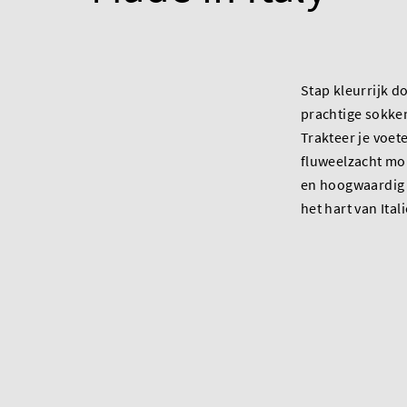
Stap kleurrijk d
prachtige sokken
Trakteer je voet
fluweelzacht mo
en hoogwaardig 
het hart van Itali