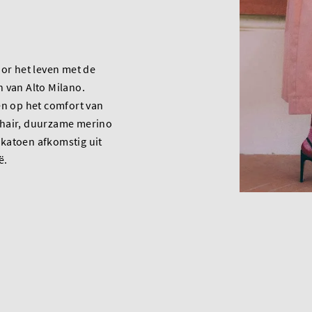
oor het leven met de
 van Alto Milano.
en op het comfort van
hair, duurzame merino
katoen afkomstig uit
ë.