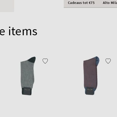
Cadeaus tot €75
Alto Mil
e items