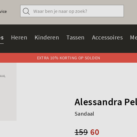
vice
s
Heren
Kinderen
Tassen
Accessoires
Me
EXTRA 10% KORTING OP SOLDEN
AAL
Alessandra Pe
Sandaal
159
60