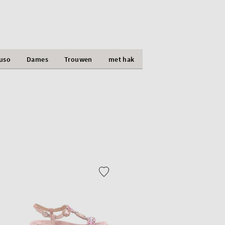
luso
Dames
Trouwen
met hak