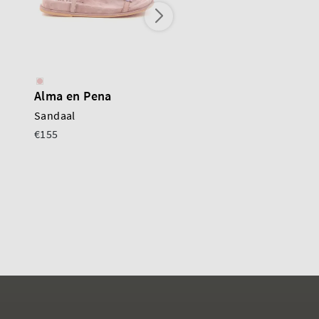
Alma en Pena
Poeve
Sandaal
Sandaal
€155
€95
€189