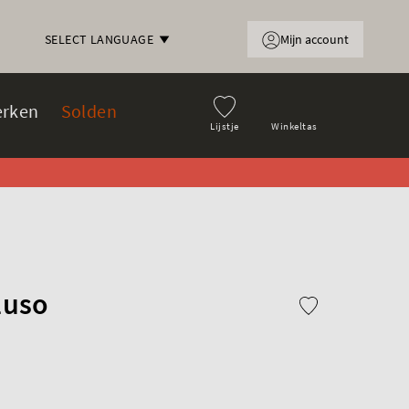
Mijn account
SELECT LANGUAGE
rken
Solden
Lijstje
Winkeltas
luso