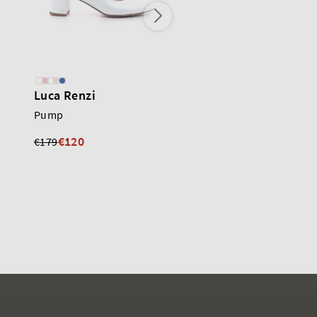
Luca Renzi
Luca Renzi
Pump
Pump
€120
€140
€179
€199