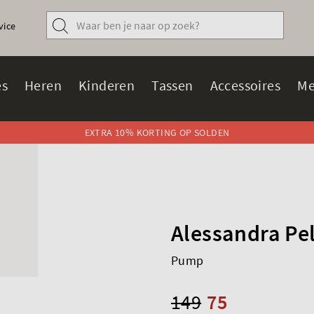
vice
s
Heren
Kinderen
Tassen
Accessoires
Me
EXTRA 10% KORTING OP SOLDEN
Alessandra Pe
Pump
149
75