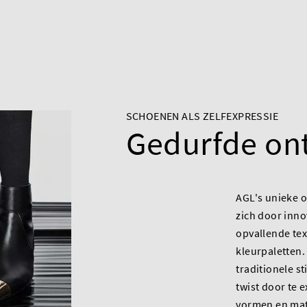
SCHOENEN ALS ZELFEXPRESSIE
Gedurfde on
AGL's unieke
zich door inno
opvallende te
kleurpaletten.
traditionele s
twist door te 
vormen en mate