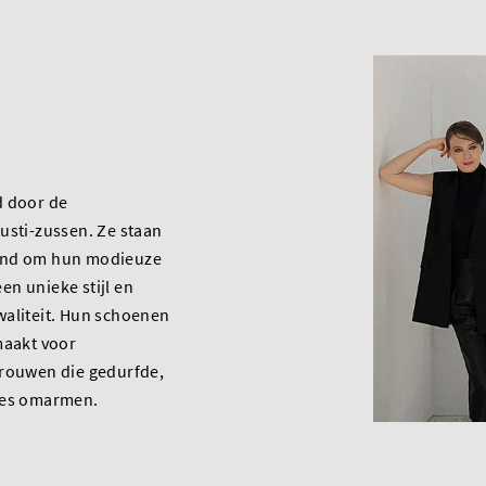
d door de
usti-zussen. Ze staan
end om hun modieuze
n unieke stijl en
waliteit. Hun schoenen
maakt voor
vrouwen die gedurfde,
zes omarmen.