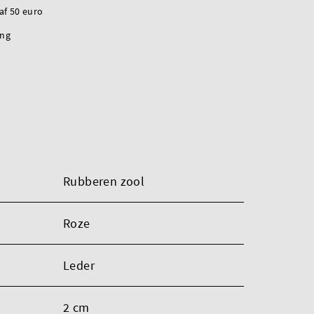
naf 50 euro
ing
Rubberen zool
Roze
Leder
2 cm