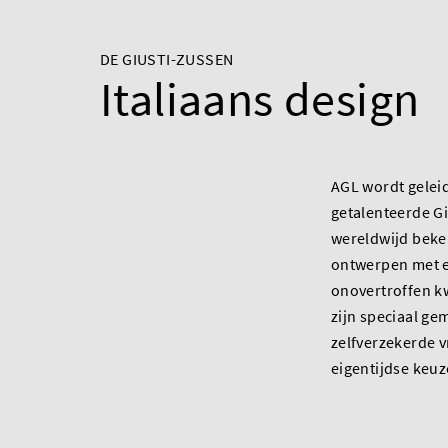
DE GIUSTI-ZUSSEN
Italiaans design
AGL wordt gelei
getalenteerde Gi
wereldwijd bek
ontwerpen met ee
onovertroffen k
zijn speciaal ge
zelfverzekerde 
eigentijdse keu