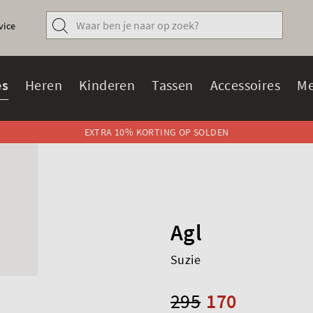
vice
s
Heren
Kinderen
Tassen
Accessoires
Me
EXTRA 10% KORTING OP SOLDEN
Agl
Suzie
295
170