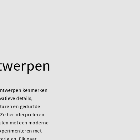
twerpen
 ontwerpen kenmerken
vatieve details,
xturen en gedurfde
 Ze herinterpreteren
tijlen met een moderne
experimenteren met
rialen. Elk paar