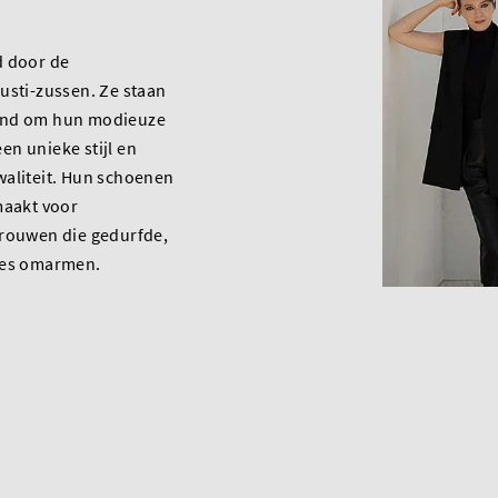
d door de
usti-zussen. Ze staan
end om hun modieuze
n unieke stijl en
waliteit. Hun schoenen
maakt voor
vrouwen die gedurfde,
zes omarmen.