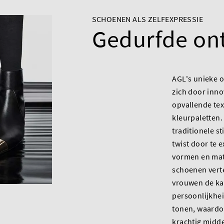
SCHOENEN ALS ZELFEXPRESSIE
Gedurfde on
AGL's unieke
zich door inno
opvallende te
kleurpaletten.
traditionele s
twist door te 
vormen en mate
schoenen verte
vrouwen de k
persoonlijkheid
tonen, waardo
krachtig midde