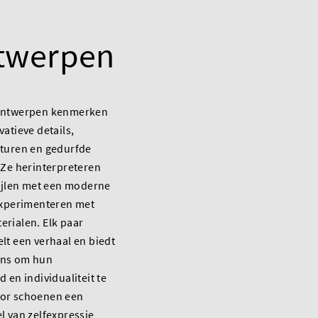
twerpen
 ontwerpen kenmerken
vatieve details,
xturen en gedurfde
 Ze herinterpreteren
tijlen met een moderne
experimenteren met
rialen. Elk paar
lt een verhaal en biedt
ans om hun
 en individualiteit te
or schoenen een
l van zelfexpressie