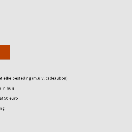
t elke bestelling (m.u.v. cadeaubon)
 in huis
naf 50 euro
ing