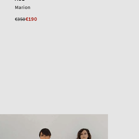
Marion
Crystal
€190
€190
€350
€315