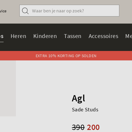
vice
s
Heren
Kinderen
Tassen
Accessoires
Me
EXTRA 10% KORTING OP SOLDEN
Agl
Sade Studs
390
200