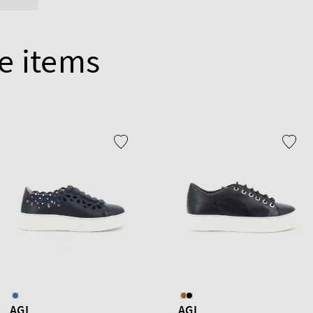
e items
AGL
AGL