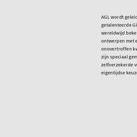
AGL wordt gelei
getalenteerde Gi
wereldwijd bek
ontwerpen met ee
onovertroffen k
zijn speciaal ge
zelfverzekerde 
eigentijdse keu