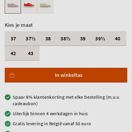
Kies je maat
37
37½
38
38½
39
39½
40
42
43
In winkeltas
Spaar 8% klantenkorting met elke bestelling (m.u.v.
cadeaubon)
Uiterlijk binnen 4 werkdagen in huis
Gratis levering in België vanaf 50 euro