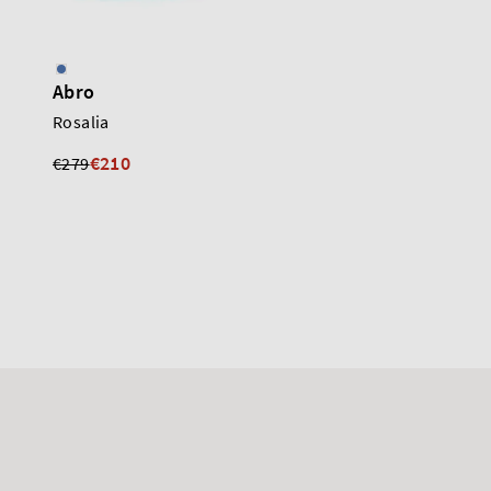
Abro
Abro
Rosalia
Loft
€299
€210
€279