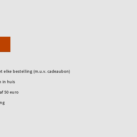
t elke bestelling (m.u.v. cadeaubon)
 in huis
naf 50 euro
ing