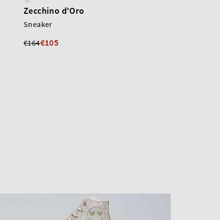
Zecchino d'Oro
Zecchino d'Oro
Sneaker
Sneaker
€105
€90
€164
€175