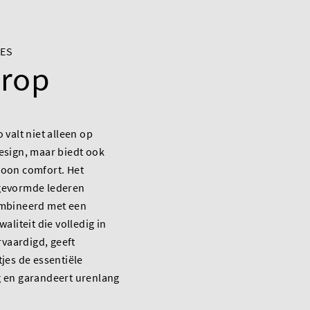
JES
orop
 valt niet alleen op
esign, maar biedt ook
oon comfort. Het
gevormde lederen
mbineerd met een
aliteit die volledig in
rvaardigd, geeft
jes de essentiële
 en garandeert urenlang