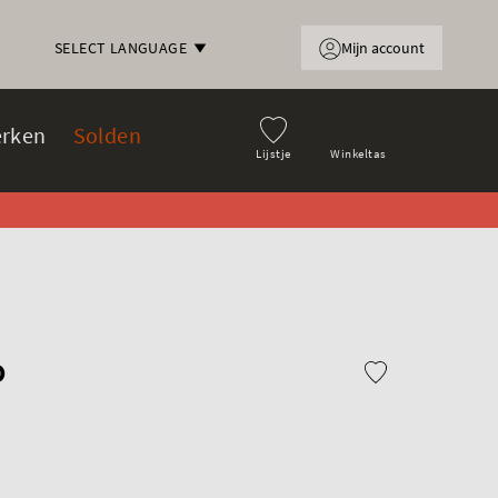
Mijn account
SELECT LANGUAGE
rken
Solden
Lijstje
Winkeltas
o