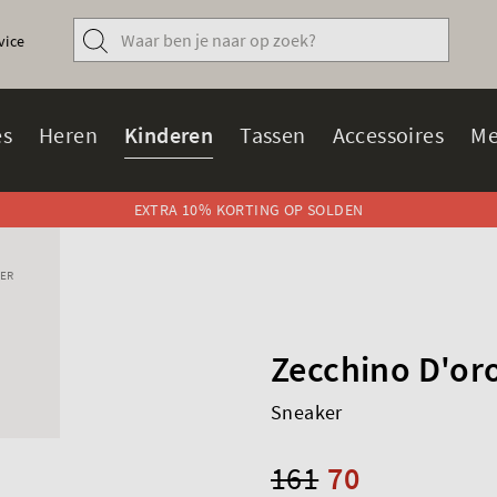
vice
s
Heren
Kinderen
Tassen
Accessoires
Me
EXTRA 10% KORTING OP SOLDEN
ER
Zecchino D'or
Sneaker
161
70