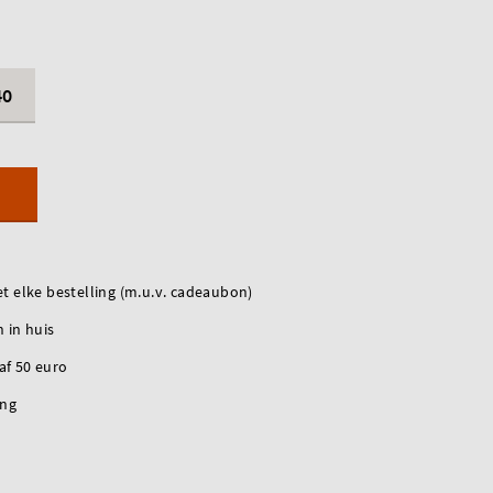
40
t elke bestelling (m.u.v. cadeaubon)
 in huis
naf 50 euro
ing