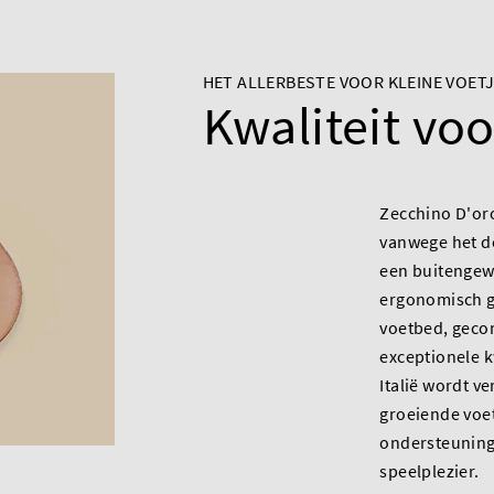
HET ALLERBESTE VOOR KLEINE VOET
Kwaliteit vo
Zecchino D'oro
vanwege het d
een buitengew
ergonomisch 
voetbed, geco
exceptionele kw
Italië wordt ve
groeiende voet
ondersteuning
speelplezier.