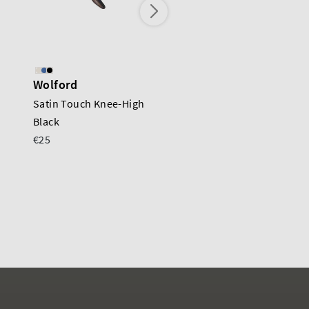
Wolford
Wolford
Satin Touch Knee-High
Satin Touch Knee-Hig
Black
Caramel
€25
€25