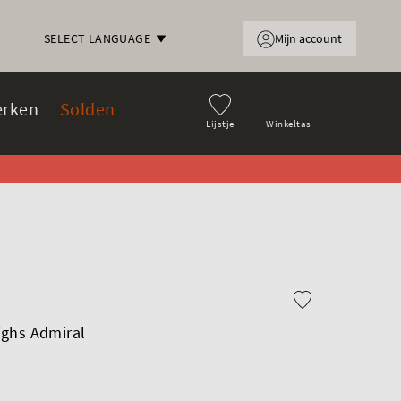
Mijn account
SELECT LANGUAGE
rken
Solden
Lijstje
Winkeltas
ighs Admiral