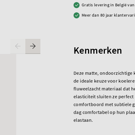
Gratis levering in België va
Meer dan 80 jaar klantervar
Kenmerken
Deze matte, ondoorzichtige k
de ideale keuze voor koelere 
fluweelzacht materiaal dat h
elasticiteit sluiten ze perfec
comfortboord met subtiele g
dag comfortabel op hun plaat
elastaan.