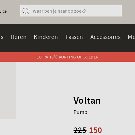
vice
s
Heren
Kinderen
Tassen
Accessoires
Me
EXTRA 10% KORTING OP SOLDEN
Voltan
Pump
225
150