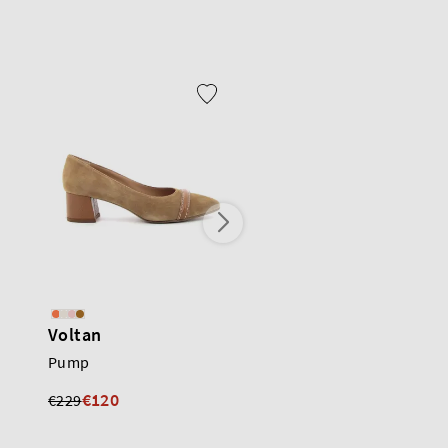
Voltan
Voltan
Pump
Pump
€120
€160
€229
€235