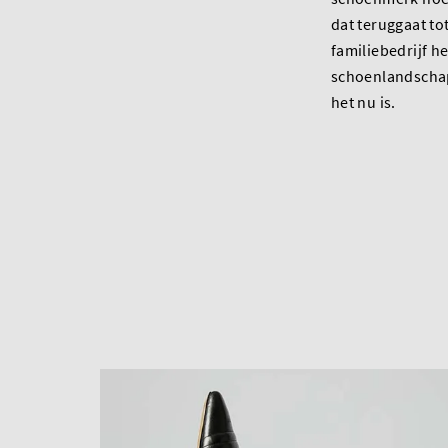
dat teruggaat tot
familiebedrijf he
schoenlandscha
het nu is.