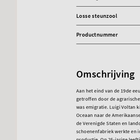
Losse steunzool
Productnummer
Omschrijving
Aan het eind van de 19de eeu
getroffen door de agrarische 
was emigratie. Luigi Voltan k
Oceaan naar de Amerikaanse d
de Verenigde Staten en landd
schoenenfabriek werkte en 
productie. Op 25-jarige leeftij