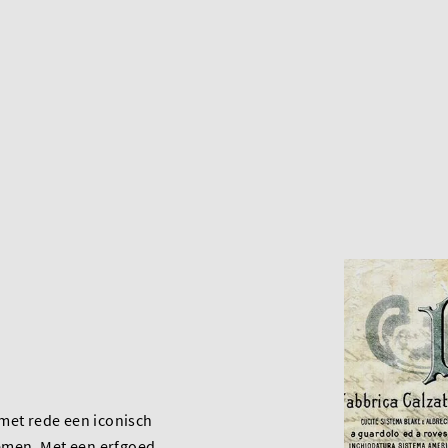
met rede een iconisch
men. Met een erfgoed