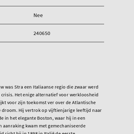
Nee
240650
w was Stra een Italiaanse regio die zwaar werd
crisis. Het enige alternatief voor werkloosheid
ijkt voor zijn toekomst ver over de Atlantische
room. Hij vertrok op vijftienjarige leeftijd naar
e in het elegante Boston, waar hij in een
in aanraking kwam met gemechaniseerde
d richt hij in 1898 in Italië de eerste