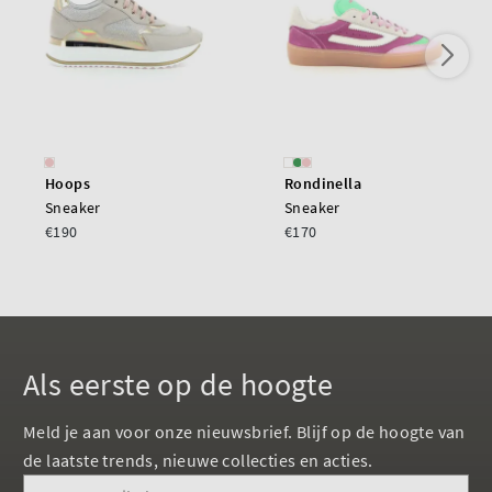
Hoops
Rondinella
Sneaker
Sneaker
€190
€170
Als eerste op de hoogte
Meld je aan voor onze nieuwsbrief. Blijf op de hoogte van
de laatste trends, nieuwe collecties en acties.