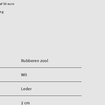
naf 50 euro
ing
Rubberen zool
Wit
Leder
2 cm