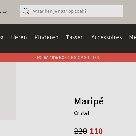
vice
s
Heren
Kinderen
Tassen
Accessoires
Me
EXTRA 10% KORTING OP SOLDEN
Maripé
Cristel
220
110