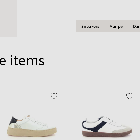
Sneakers
Maripé
Da
e items