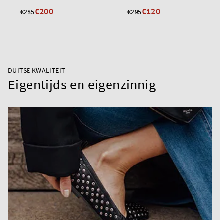
€200
€120
€285
€295
DUITSE KWALITEIT
Eigentijds en eigenzinnig