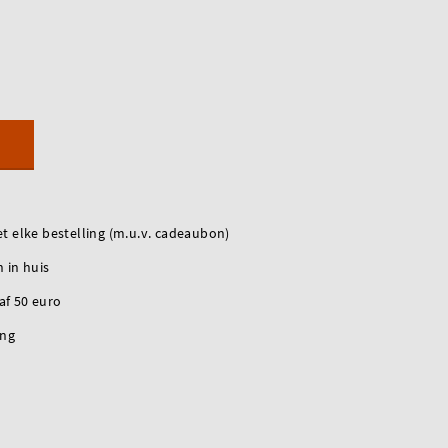
t elke bestelling (m.u.v. cadeaubon)
 in huis
naf 50 euro
ing