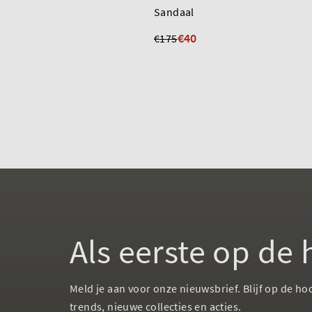
Sandaal
€40
€175
Als eerste op de
Meld je aan voor onze nieuwsbrief. Blijf op de ho
trends, nieuwe collecties en acties.