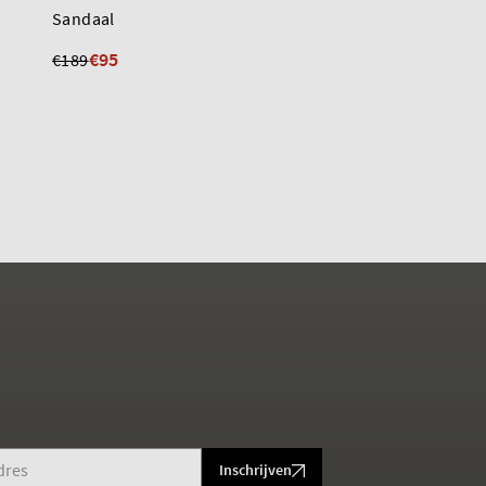
Sandaal
Sandaal
€95
€135
€189
€195
Inschrijven