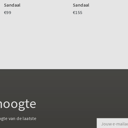
Sandaal
Sandaal
€99
€155
 hoogte
ogte van de laatste