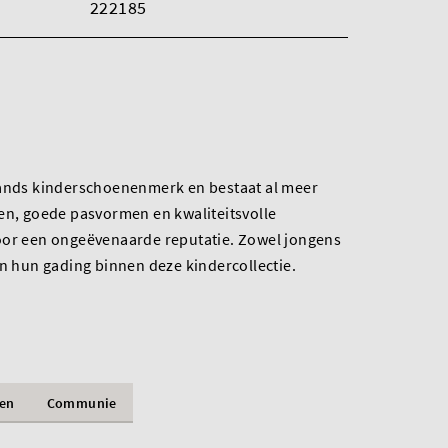
222185
lands kinderschoenenmerk en bestaat al meer
en, goede pasvormen en kwaliteitsvolle
oor een ongeëvenaarde reputatie. Zowel jongens
en hun gading binnen deze kindercollectie.
ren
Communie