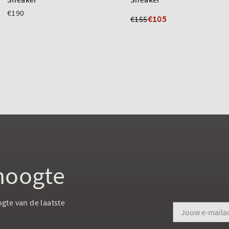
€190
€105
€155
 hoogte
ogte van de laatste