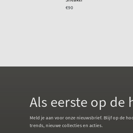
€90
Als eerste op de
Meld je aan voor onze nieuwsbrief. Blijf op de ho
trends, nieuwe collecties en acties.