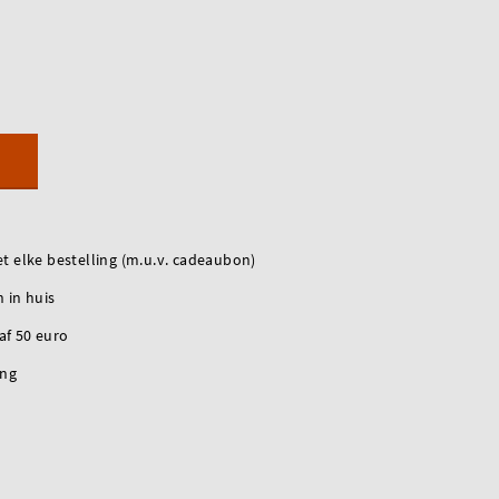
t elke bestelling (m.u.v. cadeaubon)
 in huis
naf 50 euro
ing