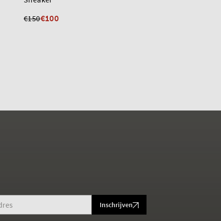
€155
€100
€150
Inschrijven