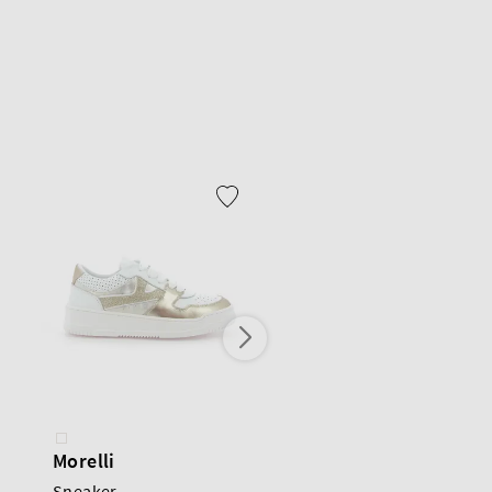
Morelli
Beberlis
Sneaker
Sneaker High Top