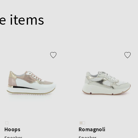
e items
Hoops
Romagnoli
Sneaker
Sneaker