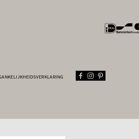
general.payme
GANKELIJKHEIDSVERKLARING