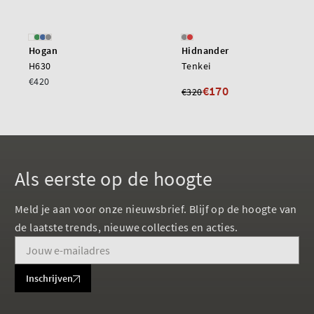
Hogan
Hidnander
H630
Tenkei
€420
€170
€320
Als eerste op de hoogte
Meld je aan voor onze nieuwsbrief. Blijf op de hoogte van
de laatste trends, nieuwe collecties en acties.
Inschrijven