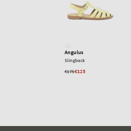
Angulus
Slingback
€125
€175