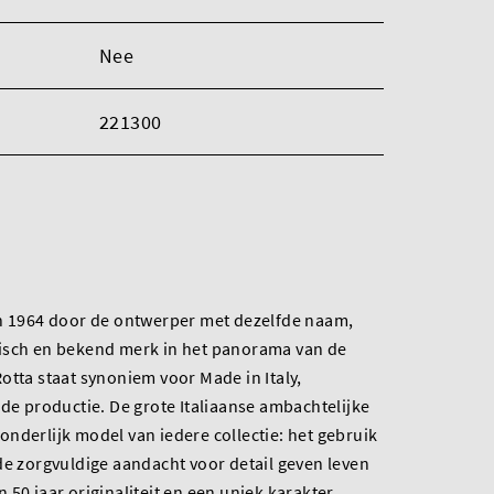
Nee
221300
in 1964 door de ontwerper met dezelfde naam,
isch en bekend merk in het panorama van de
otta staat synoniem voor Made in Italy,
nde productie. De grote Italiaanse ambachtelijke
fzonderlijk model van iedere collectie: het gebruik
de zorgvuldige aandacht voor detail geven leven
 50 jaar originaliteit en een uniek karakter