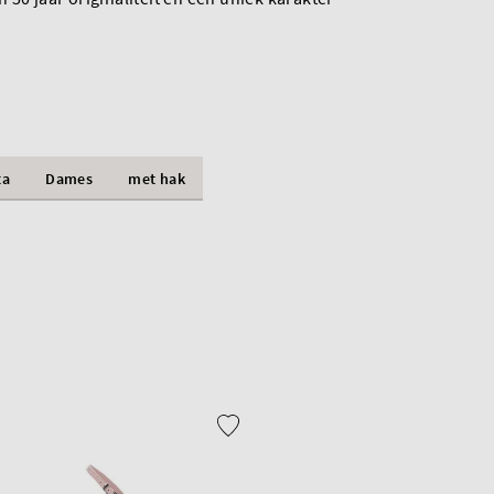
ta
Dames
met hak