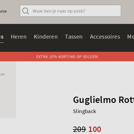
vice
s
Heren
Kinderen
Tassen
Accessoires
Me
EXTRA 10% KORTING OP SOLDEN
ACK
Guglielmo Rot
Slingback
209
100