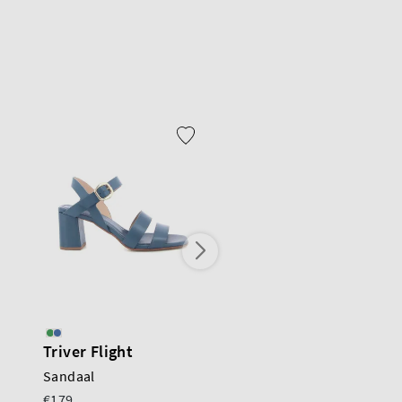
Triver Flight
Poeve
Sandaal
Sandaal
€179