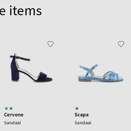
e items
Cervone
Scapa
Sandaal
Sandaal