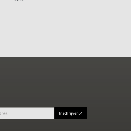
€95
€189
Inschrijven