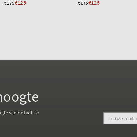
€125
€125
€175
€175
 hoogte
ogte van de laatste