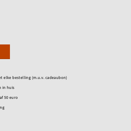
t elke bestelling (m.u.v. cadeaubon)
 in huis
naf 50 euro
ing