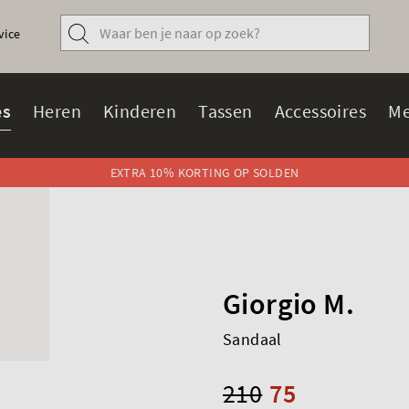
vice
s
Heren
Kinderen
Tassen
Accessoires
Me
EXTRA 10% KORTING OP SOLDEN
Giorgio M.
Sandaal
210
75