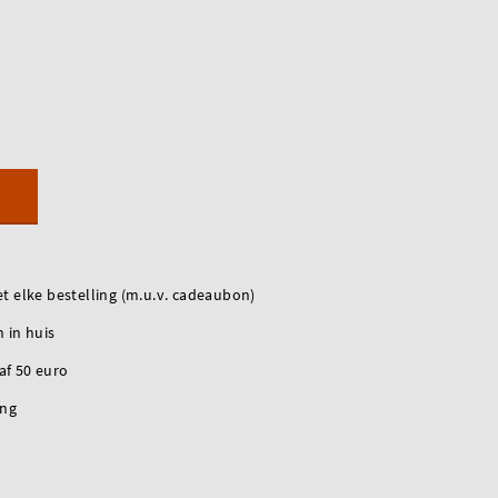
t elke bestelling (m.u.v. cadeaubon)
 in huis
naf 50 euro
ing