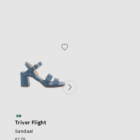
Triver Flight
Sam Reychler
Sandaal
Sandaal
€179
€399