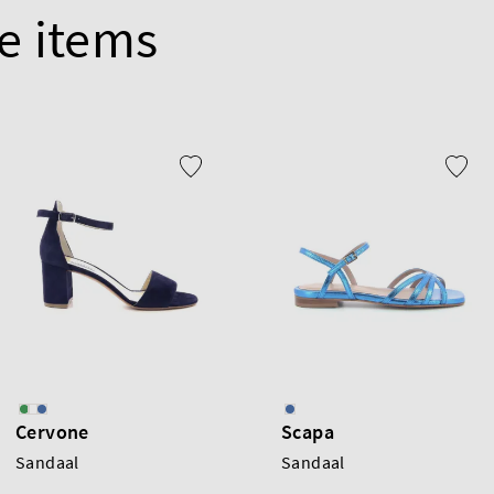
e items
Cervone
Scapa
Sandaal
Sandaal