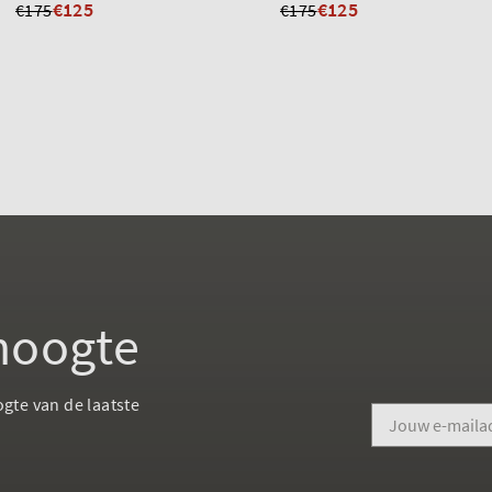
€125
€125
€175
€175
 hoogte
ogte van de laatste