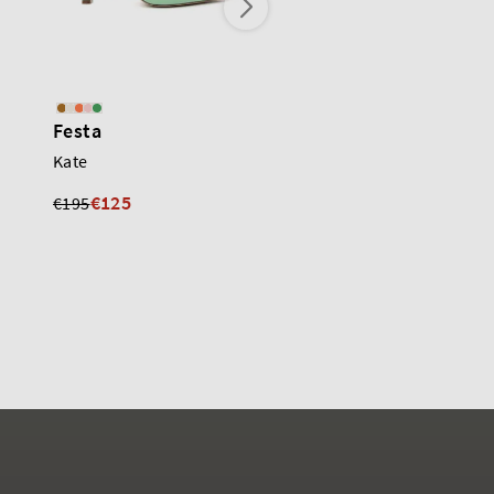
Festa
Festa
Kate
Lilly
€125
€110
€195
€220