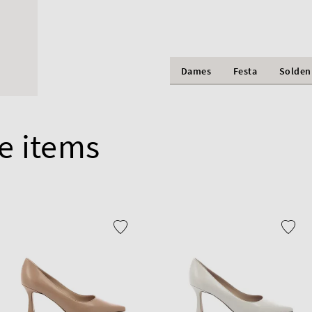
Dames
Festa
Solden
e items