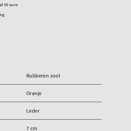
naf 50 euro
ing
Rubberen zool
Oranje
Leder
7 cm