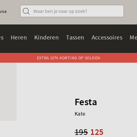
vice
s
Heren
Kinderen
Tassen
Accessoires
Me
EXTRA 10% KORTING OP SOLDEN
Festa
Kate
195
125