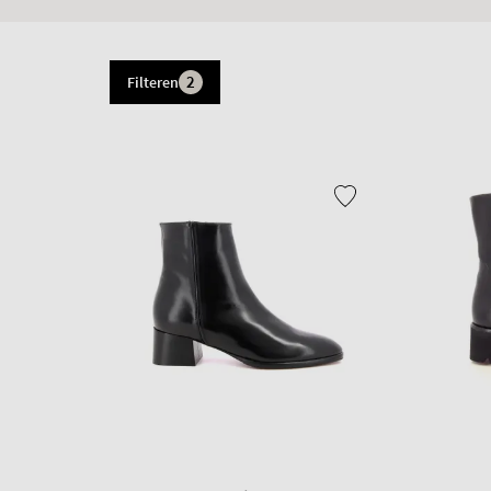
2
Filteren