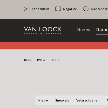
Cadeaubon
Magazine
Klantenser
Nieuw
Dame
HOME
DAMES
BOOTS
Nieuw
Sneakers
Veterschoenen