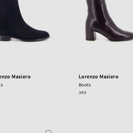
enzo Masiero
Lorenzo Masiero
ts
Boots
349