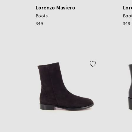
Lorenzo Masiero
Lor
Boots
Boo
349
349