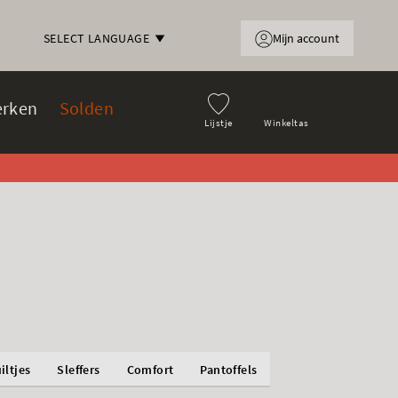
Mijn account
SELECT LANGUAGE
rken
Solden
Lijstje
Winkeltas
iltjes
Sleffers
Comfort
Pantoffels