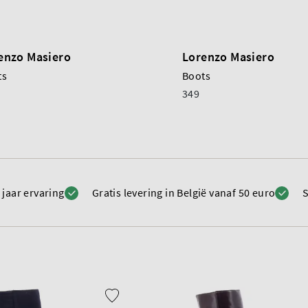
enzo Masiero
Lorenzo Masiero
ts
Boots
349
 jaar ervaring
Gratis levering in België vanaf 50 euro
S