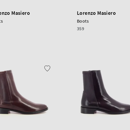
enzo Masiero
Lorenzo Masiero
ts
Boots
359