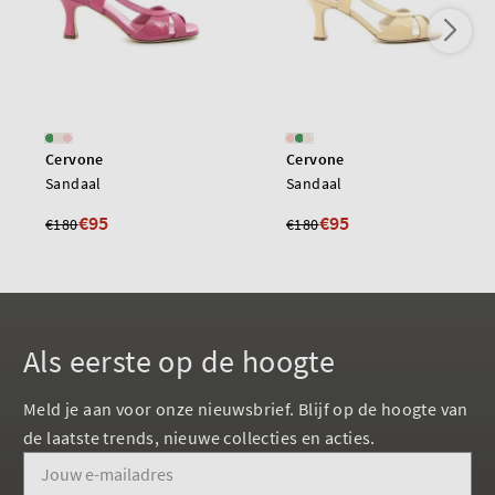
Cervone
Cervone
Sandaal
Sandaal
€95
€95
€180
€180
Als eerste op de hoogte
Meld je aan voor onze nieuwsbrief. Blijf op de hoogte van
de laatste trends, nieuwe collecties en acties.