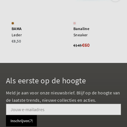
BAMA
Banaline
Leder
Sneaker
€8,50
€60
€145
Als eerste op de hoogte
Meld je aan voor onze nieuwsbrief. Blijf op de hoogte van
de laatste trends, nieuwe collecties en acties.
Inschrijven