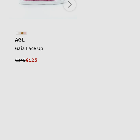
AGL
AGL
Gaia Lace Up
Gaia Spring
€125
€175
€345
€295