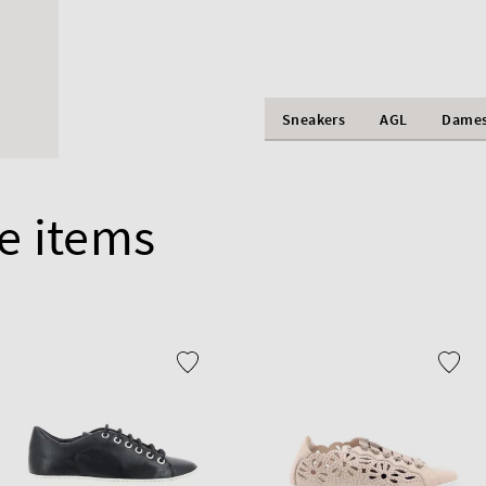
Sneakers
AGL
Dame
e items