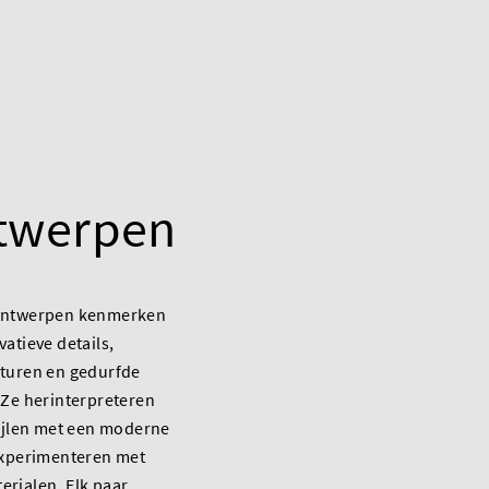
twerpen
 ontwerpen kenmerken
vatieve details,
xturen en gedurfde
 Ze herinterpreteren
tijlen met een moderne
experimenteren met
rialen. Elk paar