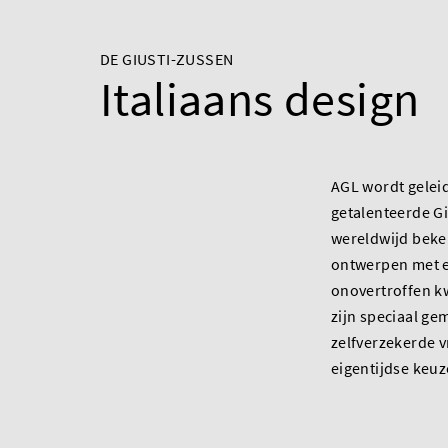
DE GIUSTI-ZUSSEN
Italiaans design
AGL wordt gelei
getalenteerde Gi
wereldwijd bek
ontwerpen met ee
onovertroffen k
zijn speciaal ge
zelfverzekerde 
eigentijdse keu