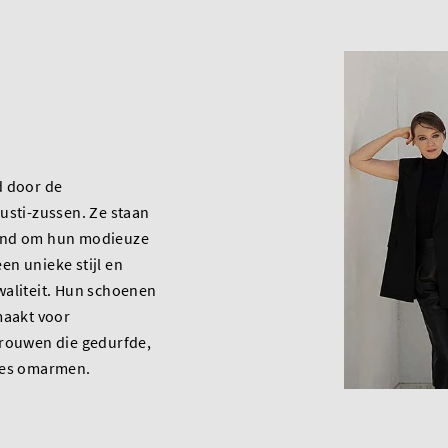
d door de
usti-zussen. Ze staan
end om hun modieuze
n unieke stijl en
waliteit. Hun schoenen
maakt voor
vrouwen die gedurfde,
zes omarmen.