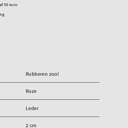
naf 50 euro
ing
Rubberen zool
Roze
Leder
2 cm