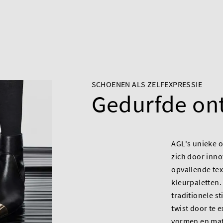
SCHOENEN ALS ZELFEXPRESSIE
Gedurfde on
AGL's unieke
zich door inno
opvallende te
kleurpaletten.
traditionele s
twist door te 
vormen en mate