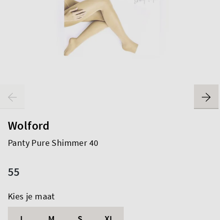
Wolford
Panty Pure Shimmer 40
55
Kies je maat
L
M
S
XL