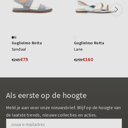
Guglielmo Rotta
Guglielmo Rotta
Sandaal
Lane
€75
€160
€245
€259
Als eerste op de hoogte
Meld je aan voor onze nieuwsbrief. Blijf op de hoogte van
de laatste trends, nieuwe collecties en acties.